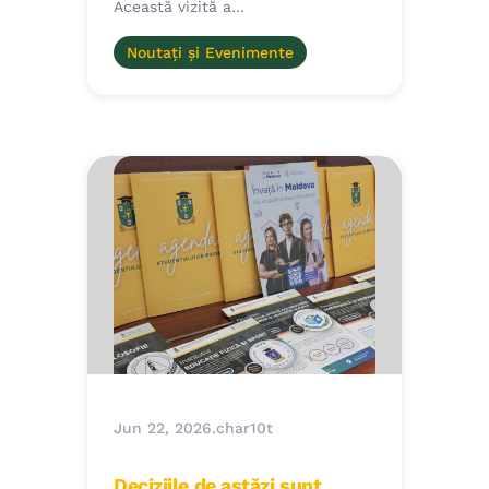
Această vizită a…
Noutați și Evenimente
Jun 22, 2026
.
char10t
Deciziile de astăzi sunt