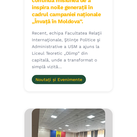
continuă misiunea de a
inspira noile generații în
cadrul campaniei naționale
„Învață în Moldova”.
Recent, echipa Facultatea Relaţii
Internaţionale, Ştiinţe Politice şi
Administrative a USM a ajuns la
Liceul Teoretic „Olimp” din
capitală, unde a transformat o
simplă vizită…
Noutați și Evenimente