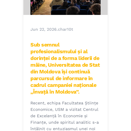
Jun 22, 2026
.
char10t
Sub semnul
profesionalismului și al
dorinței de a forma liderii de
mâine, Universitatea de Stat
din Moldova își continuă
parcursul de informare în
cadrul campaniei naționale
„Învață în Moldova”.
Recent, echipa Facultatea Științe
Economice, USM a vizitat Centrul
de Excelență în Economie și
Finanțe, unde spiritul analitic s-a
întâlnit cu entuziasmul unei noi