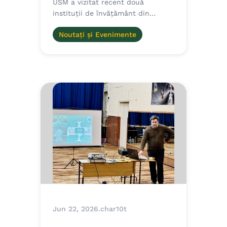
USM a vizitat recent două
instituții de învățământ din…
Noutați și Evenimente
Jun 22, 2026
.
char10t