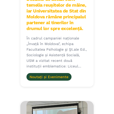
temelia reușitelor de mâine,
iar Universitatea de Stat din
Moldova rămâne principalul
partener al tinerilor în
drumul lor spre excelență.
În cadrul campaniei naționale
„Învață în Moldova”, echipa
Facultatea Psihologie şi Şt.ale Ed.,
Sociologie și Asistență Socială,
USM a vizitat recent două
instituții emblematice: Liceul…
Noutați și Evenimente