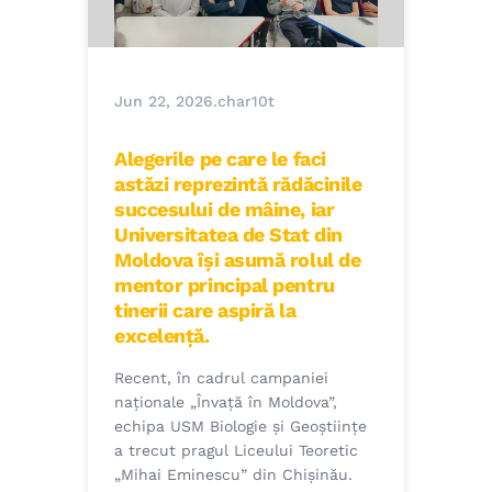
Jun 22, 2026
.
char10t
Alegerile pe care le faci
astăzi reprezintă rădăcinile
succesului de mâine, iar
Universitatea de Stat din
Moldova își asumă rolul de
mentor principal pentru
tinerii care aspiră la
excelență.
Recent, în cadrul campaniei
naționale „Învață în Moldova”,
echipa USM Biologie și Geoștiințe
a trecut pragul Liceului Teoretic
„Mihai Eminescu” din Chișinău.