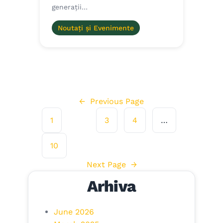
generații…
Noutați și Evenimente
←
Previous Page
1
2
3
4
…
10
Next Page
→
Arhiva
June 2026