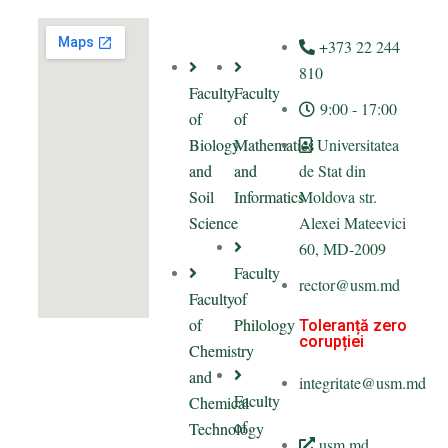
+373 22 244
810
Faculty
Faculty
9:00 - 17:00
of
of
Biology
Mathematics
Universitatea
and
and
de Stat din
Soil
Informatics
Moldova str.
Science
Alexei Mateevici
60, MD-2009
Faculty
rector@usm.md
Faculty
of
of
Philology
Toleranță zero
corupției
Chemistry
and
integritate@usm.md
Faculty
Chemical
of
Technology
usm.md