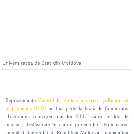
Centrul De Ghidare în
Carieră și Relații Cu
Piața Muncii
Universitatea de Stat din Moldova
Reprezentanții
Centrul de ghidare in carieră și Relații cu
piața muncii, USM
au luat parte la lucrările Conferinței
„Facilitarea tranziției tinerilor NEET către un loc de
muncă”, desfășurate în cadrul proiectului „Promovarea
angajării tineretului în Republica Moldova”, comanditat