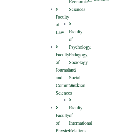
Economic
Sciences
Faculty
of
Faculty
Law
of
Psychology,
Faculty
Pedagogy,
of
Sociology
Journalism
and
and
Social
Communication
Work
Sciences
Faculty
Faculty
of
of
International
Physics
Relations,