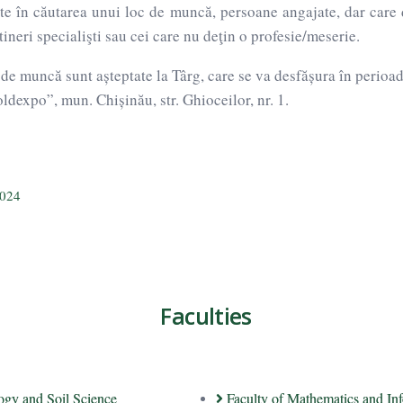
te în căutarea unui loc de muncă, persoane angajate, dar care
ineri specialişti sau cei care nu deţin o profesie/meserie.
 de muncă sunt așteptate la Târg, care se va desfășura în perioa
dexpo”, mun. Chișinău, str. Ghioceilor, nr. 1.
2024
Faculties
logy and Soil Science
Faculty of Mathematics and Inf