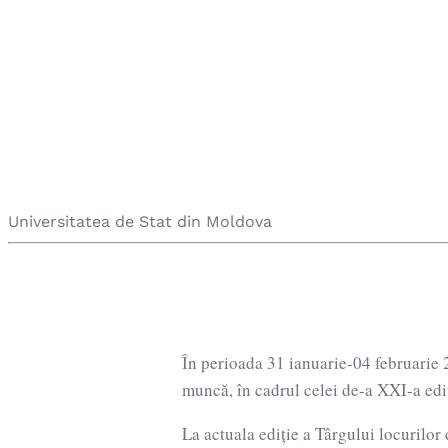
Centrul De Ghidar
Muncii
Universitatea de Stat din Moldova
În perioada 31 ianuarie-04 februari
muncă, în cadrul celei de-a XXI-a edi
La actuala ediție a Târgului locurilo