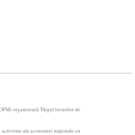
elații Cu Piața
OFM) organizează Târgul locurilor de
 activitate ale economiei naţionale cu