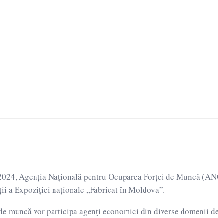
e în Carieră și R
e 2024, Agenția Națională pentru Ocuparea Forței de Muncă (AN
ții a Expoziției naționale „Fabricat în Moldova”.
r de muncă vor participa agenţi economici din diverse domenii de