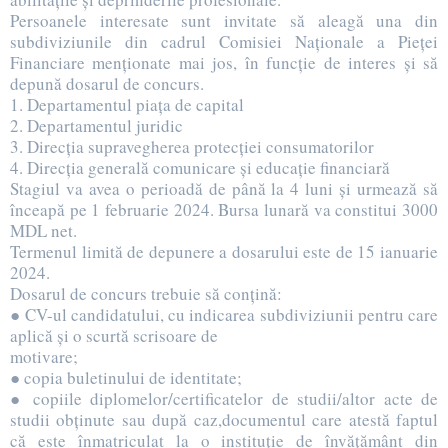
Persoanele interesate sunt invitate să aleagă una din
subdiviziunile din cadrul Comisiei Naționale a Pieței
Financiare menționate mai jos, în funcție de interes și să
depună dosarul de concurs.
1. Departamentul piața de capital
2. Departamentul juridic
3. Direcția supravegherea protecției consumatorilor
4. Direcția generală comunicare și educație financiară
Stagiul va avea o perioadă de până la 4 luni și urmează să
înceapă pe 1 februarie 2024. Bursa lunară va constitui 3000
MDL net.
Termenul limită de depunere a dosarului este de 15 ianuarie
2024.
Dosarul de concurs trebuie să conțină:
● CV-ul candidatului, cu indicarea subdiviziunii pentru care
aplică și o scurtă scrisoare de
motivare;
● copia buletinului de identitate;
● copiile diplomelor/certificatelor de studii/altor acte de
studii obținute sau după caz,documentul care atestă faptul
că este înmatriculat la o instituție de învățământ din