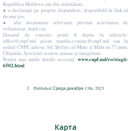
Republica Moldova sau din străinătate;
● o declarație pe proprie răspundere, disponibilă în link-ul
de mai jos;
● alte documente relevante privind activitatea de
voluntariat, după caz.
Dosarul de concurs poate fi depus la adresele:
office@cnpf.md și/sau natalia.cvasiuc@cnpf.md sau la
sediul CNPF, adresa: bd. Ștefan cel Mare și Sfânt nr.77,mun.
Chişinău, Serviciul resurse umane și integritate.
www.cnpf.md/ro/stagii-
Pentru mai multe detalii accesați:
6502.html
Published
Среда декабря 13th, 2023
Карта