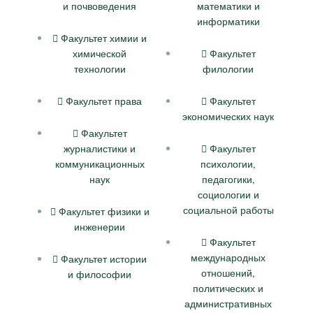
и почвоведения
математики и
информатики
Факультет химии и
химической
Факультет
технологии
филологии
Факультет права
Факультет
экономических наук
Факультет
журналистики и
Факультет
коммуникационных
психологии,
наук
педагогики,
социологии и
социальной работы
Факультет физики и
инженерии
Факультет
международных
Факультет истории
отношений,
и философии
политических и
административных