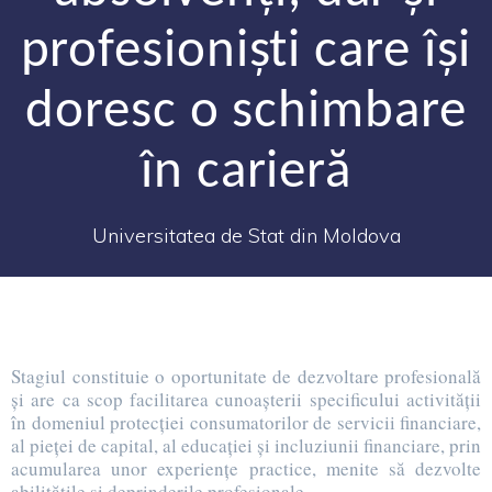
profesioniști care își
doresc o schimbare
în carieră
Universitatea de Stat din Moldova
Stagiul constituie o oportunitate de dezvoltare profesională
și are ca scop facilitarea cunoașterii specificului activității
în domeniul protecției consumatorilor de servicii financiare,
al pieței de capital, al educației și incluziunii financiare, prin
acumularea unor experiențe practice, menite să dezvolte
abilitățile și deprinderile profesionale.